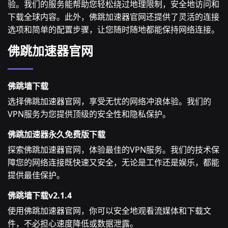
验。我们的服务能帮助您轻松绕过地理限制，安全地访问和
下载全球内容。此外，佛跳加速器官网还提供了灵活的连接
选项和简单的配置步骤，让您随时随地都能保持网络连接。
佛跳加速器官网
佛跳墙下载
选择佛跳加速器官网，享受无忧的网络冲浪体验。我们的
VPN服务为您提供顶级的安全性和隐私保护。
佛跳加速器永久免费版下载
探索佛跳加速器官网，体验最佳的VPN服务。我们的技术保
障您的网络连接既快速又安全，无论是工作还是娱乐，都能
提供最佳保护。
佛跳墙下载v2.1.4
使用佛跳加速器官网，你可以安全地观看流媒体和下载文
件，不必担心速度降低或数据泄露。