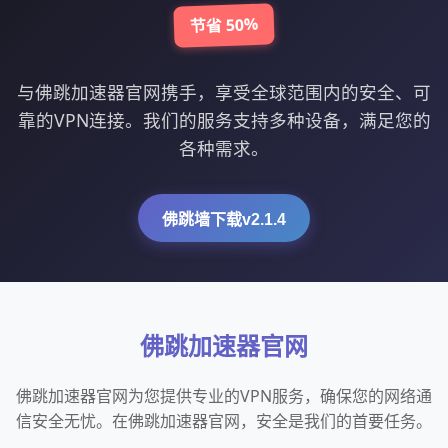
节省 50%
与佛跳加速器官网携手，享受全球范围内的安全、可
靠的VPN连接。我们的服务支持多种设备，满足您的
各种需求。
佛跳墙下载v2.1.4
佛跳加速器官网
佛跳加速器官网为您提供专业的VPN服务，确保您的网络通
信安全无忧。在佛跳加速器官网，安全是我们的首要任务。