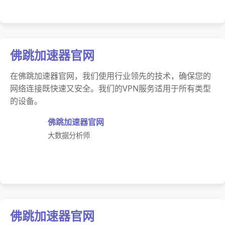
佛跳加速器官网
在佛跳加速器官网，我们使用行业领先的技术，确保您的
网络连接既快速又安全。我们的VPN服务适用于所有类型
的设备。
佛跳加速器官网
大数据分析师
佛跳加速器官网